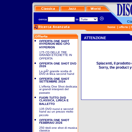
cerca
in
home
|
offerte
|
ATTENZIONE
OFFERTA ONE SHOT
HYPERION MDG CPO
HYPERION
175 CD DELLE TRE
GRANDI ETICHETTE IN
OFFERTA
Spiacenti, il prodotto
OFFERTA ONE SHOT DVD
2026
Sorry, the product y
La piÃ¹ grande scelta di
DVD di lirica second hand
OFFERTA ONE SHOT
SETTEMBRE 2024
L'offerta One Shot dedicata
ai grandi interpreti del
passato
FUORI TUTTO DVD
CLASSICA, LIRICA E
BALLETTO
135 DVD nuovi e second
hand au un prezzo molto
piccolo
OFFERTA ONE SHOT
FEBBRAIO 2026
250 titoli one shot di musica
classica