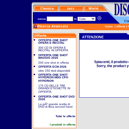
cerca
in
home
|
offerte
|
ATTENZIONE
OFFERTA ONE SHOT
OPERA E RECITAL
300 CD DI OPERA E
RECITAL IN OFFERTA
OFFERTA ONE SHOT
MAGGIO 2026
Spiacenti, il prodotto
200 one shot in offerta
Sorry, the product y
OFFERTA ECM 2026
oltre 250 titoli disponibili
OFFERTA ONE SHOT
HYPERION MDG CPO
HYPERION
175 CD DELLE TRE
GRANDI ETICHETTE IN
OFFERTA
OFFERTA ONE SHOT DVD
2026
La piÃ¹ grande scelta di
DVD di lirica second hand
Tutte le offerte
I prodotti in offerta