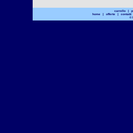
carrello
|
p
home
|
offerte
|
contatti
© 