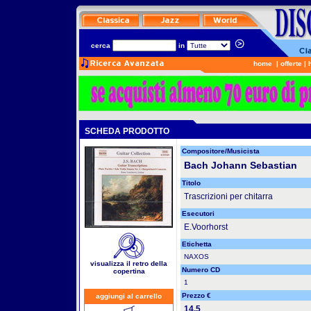
cerca
in
home
|
offerte
|
SCHEDA PRODOTTO
Compositore/Musicista
Bach Johann Sebastian
Titolo
Trascrizioni per chitarra
Esecutori
E.Voorhorst
Etichetta
NAXOS
visualizza il retro della
Numero CD
copertina
1
Prezzo €
aggiungi al carrello
14.5