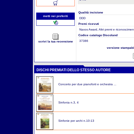
Qualità incisione
metti nei preferiti
DDD
Premi ricevuti
Naxos Award, Altri premi e riconosciment
Codice catalogo Discoland
37386
scrivi la tua recensione
versione stampab
DISCHI PREMIATI DELLO STESSO AUTORE
Concerto per due pianoforti e orchestra ...
Sinfonia n.3, 4
Sinfonie per archi n.10-13