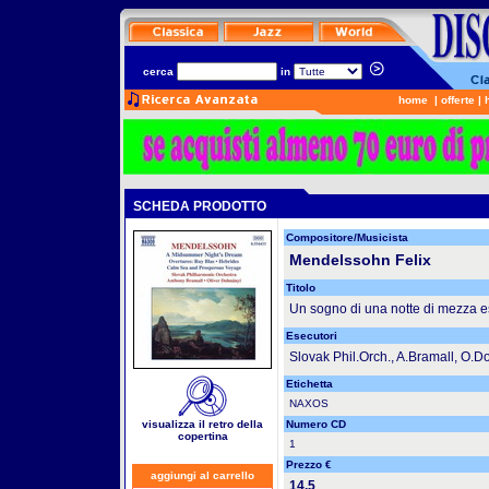
cerca
in
home
|
offerte
|
SCHEDA PRODOTTO
Compositore/Musicista
Mendelssohn Felix
Titolo
Un sogno di una notte di mezza e
Esecutori
Slovak Phil.Orch., A.Bramall, O.D
Etichetta
NAXOS
visualizza il retro della
Numero CD
copertina
1
Prezzo €
aggiungi al carrello
14.5