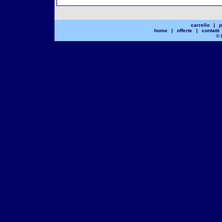
carrello
|
p
home
|
offerte
|
contatti
© 