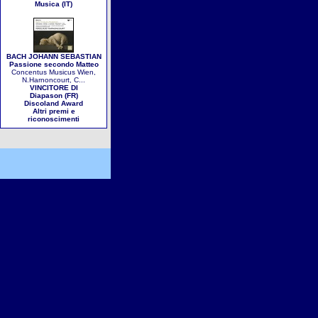
Musica (IT)
BACH JOHANN SEBASTIAN
Passione secondo Matteo
Concentus Musicus Wien,
N.Harnoncourt, C...
VINCITORE DI
Diapason (FR)
Discoland Award
Altri premi e
riconoscimenti