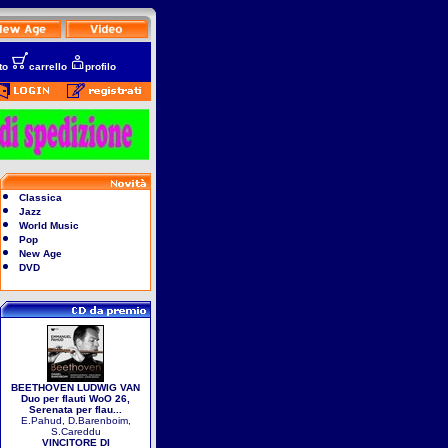
to
carrello
profilo
Classica
Jazz
World Music
Pop
New Age
DVD
BEETHOVEN LUDWIG VAN
Duo per flauti WoO 26,
Serenata per flau...
E.Pahud, D.Barenboim,
S.Careddu
VINCITORE DI