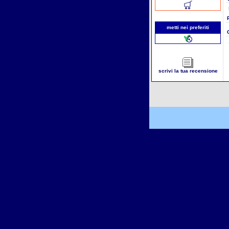
metti nei preferiti
scrivi la tua recensione