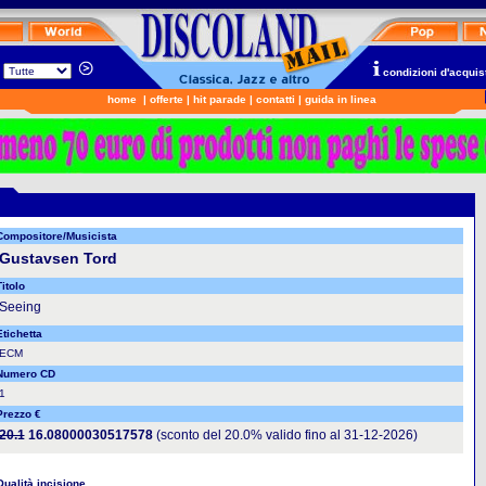
n
condizioni d'acquis
home
|
offerte
|
hit parade
|
contatti
|
guida in linea
Compositore/Musicista
Gustavsen Tord
itolo
Seeing
Etichetta
ECM
Numero CD
1
Prezzo €
20.1
16.08000030517578
(sconto del 20.0% valido fino al 31-12-2026)
Qualità incisione