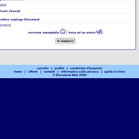
DDD
Premi ricevuti
Codice catalogo Discoland
156923
|
versione stampabile
invia ad un amico
carrello
|
profilo
|
condizioni d'acquisto
home
|
offerte
|
contatti
|
informativa sulla privacy
|
guida in linea
© Discoland Mail 2006