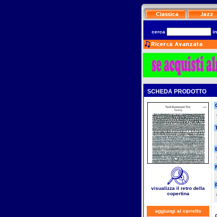
cerca
i
SCHEDA PRODOTTO
T
visualizza il retro della
copertina
aggiungi al carrello