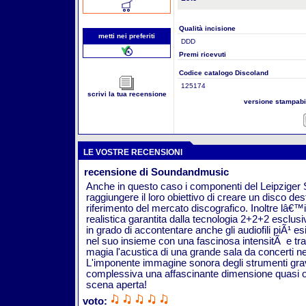
Qualità incisione
metti nei preferiti
DDD
Premi ricevuti
Codice catalogo Discoland
125174
scrivi la tua recensione
versione stampab
LE VOSTRE RECENSIONI
recensione di Soundandmusic
Anche in questo caso i componenti del Leipziger St
raggiungere il loro obiettivo di creare un disco des
riferimento del mercato discografico. Inoltre lâ
realistica garantita dalla tecnologia 2+2+2 esclu
in grado di accontentare anche gli audiofili piÃ¹ e
nel suo insieme con una fascinosa intensitÃ e tr
magia l'acustica di una grande sala da concerti ne
L'imponente immagine sonora degli strumenti gra
complessiva una affascinante dimensione quasi o
scena aperta!
voto: