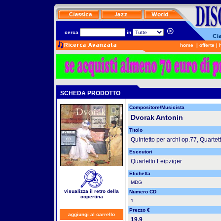
cerca
in
home
|
offerte
|
SCHEDA PRODOTTO
Compositore/Musicista
Dvorak Antonin
Titolo
Quintetto per archi op.77, Quart
Esecutori
Quartetto Leipziger
Etichetta
MDG
visualizza il retro della
Numero CD
copertina
1
Prezzo €
aggiungi al carrello
19.9