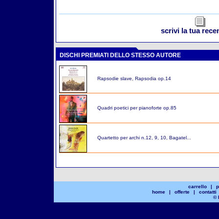
scrivi la tua rec
DISCHI PREMIATI DELLO STESSO AUTORE
Rapsodie slave, Rapsodia op.14
Quadri poetici per pianoforte op.85
Quartetto per archi n.12, 9, 10, Bagatel...
carrello
|
p
home
|
offerte
|
contatti
© 