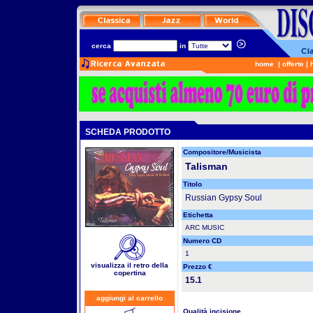
cerca
in
home
|
offerte
|
SCHEDA PRODOTTO
Compositore/Musicista
Talisman
Titolo
Russian Gypsy Soul
Etichetta
ARC MUSIC
Numero CD
1
visualizza il retro della
Prezzo €
copertina
15.1
aggiungi al carrello
Qualità incisione