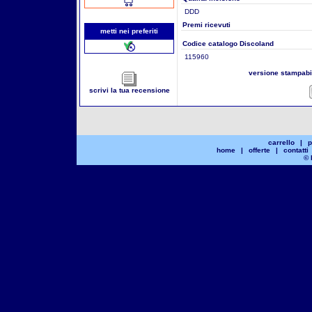
DDD
Premi ricevuti
metti nei preferiti
Codice catalogo Discoland
115960
versione stampab
scrivi la tua recensione
carrello
|
p
home
|
offerte
|
contatti
© 