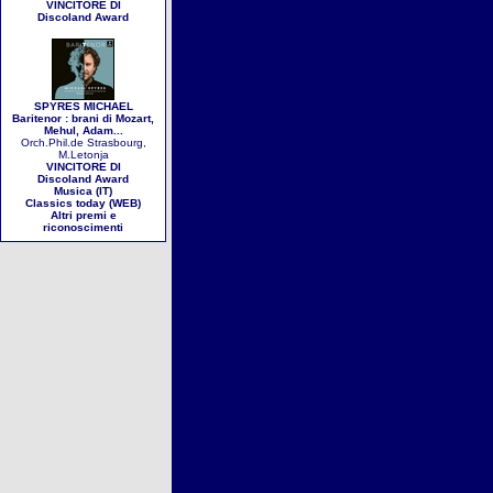
VINCITORE DI
Discoland Award
SPYRES MICHAEL
Baritenor : brani di Mozart,
Mehul, Adam...
Orch.Phil.de Strasbourg,
M.Letonja
VINCITORE DI
Discoland Award
Musica (IT)
Classics today (WEB)
Altri premi e
riconoscimenti