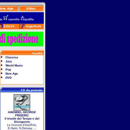
to
carrello
profilo
Classica
Jazz
World Music
Pop
New Age
DVD
HAENDEL GEORGE
FRIDERIC
Il trionfo del Tempo e del
Disinganno
Le Concert d'AstrÃ©e,
E.Haim, N.Dessay, ...