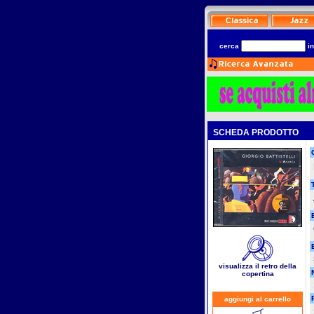
cerca
i
SCHEDA PRODOTTO
T
visualizza il retro della
copertina
aggiungi al carrello