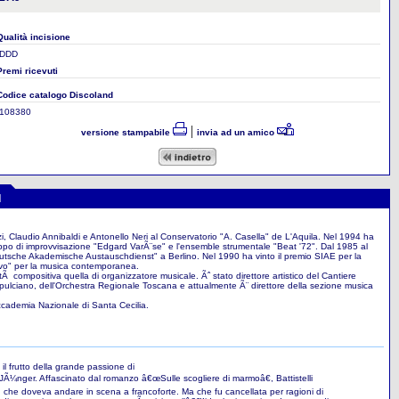
Qualità incisione
DDD
Premi ricevuti
Codice catalogo Discoland
108380
|
versione stampabile
invia ad un amico
I
i, Claudio Annibaldi e Antonello Neri al Conservatorio "A. Casella" de L'Aquila. Nel 1994 ha
uppo di improvvisazione "Edgard VarÃ¨se" e l'ensemble strumentale "Beat '72". Dal 1985 al
eutsche Akademische Austauschdienst" a Berlino. Nel 1990 ha vinto il premio SIAE per la
ervo" per la musica contemporanea.
itÃ compositiva quella di organizzatore musicale. Ãˆ stato direttore artistico del Cantiere
pulciano, dell'Orchestra Regionale Toscana e attualmente Ã¨ direttore della sezione musica
ccademia Nazionale di Santa Cecilia.
il frutto della grande passione di
rnst JÃ¼nger. Affascinato dal romanzo â€œSulle scogliere di marmoâ€, Battistelli
 che doveva andare in scena a francoforte. Ma che fu cancellata per ragioni di