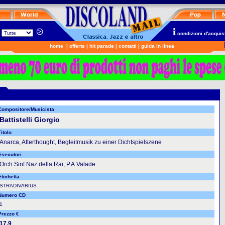
n
condizioni d'acquis
home
|
offerte
|
hit parade
|
contatti
|
guida in linea
Compositore/Musicista
Battistelli Giorgio
itolo
Anarca, Afterthought, Begleitmusik zu einer Dichtspielszene
Esecutori
Orch.Sinf.Naz.della Rai, P.A.Valade
Etichetta
STRADIVARIUS
Numero CD
1
Prezzo €
17.9