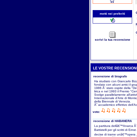
metti nei preferiti
scrivi la tua recensione
LE VOSTRE RECENSION
recensione di biografo
Ha studiato con Giancarlo Bizz
fondato con alcuni amici il gr
1986 Ã¨ stato ospite della "D
lirica e nel 1993 il Premio "C
Svolge parallelamente all'attiv
Internazionale d'Arte di Monte
della Biennale di Venezia.
Ãˆ accademico effettivo dell'A
voto:
recensione di HABANERA
La partitura dellâ€™Anarca Ã¨ 
Battistelli per gli scritti di E
decise di trarne unâ€™opera ,