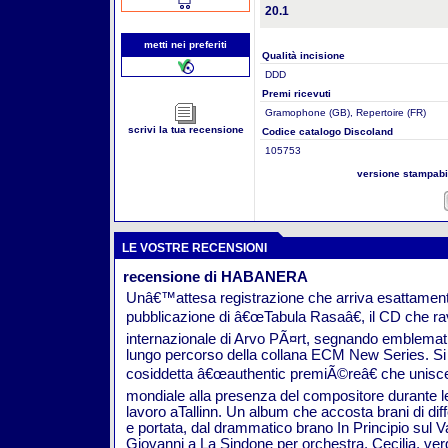
20.1
metti nei preferiti
Qualità incisione
DDD
Premi ricevuti
Gramophone (GB), Repertoire (FR)
scrivi la tua recensione
Codice catalogo Discoland
105753
versione stampab
LE VOSTRE RECENSIONI
recensione di HABANERA
Unâ€™attesa registrazione che arriva esattament
pubblicazione di â€œTabula Rasaâ€, il CD che ra
internazionale di Arvo PÃ¤rt, segnando emblemat
lungo percorso della collana ECM New Series. Si t
cosiddetta â€œauthentic premiÃ©reâ€ che unisce
mondiale alla presenza del compositore durante le
lavoro aTallinn. Un album che accosta brani di dif
e portata, dal drammatico brano In Principio sul V
Giovanni a La Sindone per orchestra, Cecilia, ve