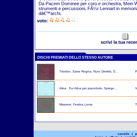
Da Pacem Dominee per coro e orchestra, Mein 
strumenti e percussioni, FÃ¼r Lennart in memori
dâ€™archi.
voto:
scrivi la tua rec
DISCHI PREMIATI DELLO STESSO AUTORE
Triodion, Salve Regina, Nunc Dimittis, D...
P
Alina : Fur Alina per pianoforte, Spiege...
V
Miserere, Festina Lente
T
carrello
|
p