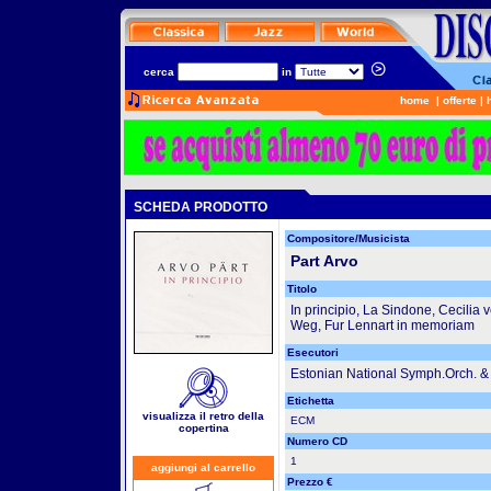
cerca
in
home
|
offerte
|
SCHEDA PRODOTTO
Compositore/Musicista
Part Arvo
Titolo
In principio, La Sindone, Cecili
Weg, Fur Lennart in memoriam
Esecutori
Estonian National Symph.Orch. & 
Etichetta
visualizza il retro della
ECM
copertina
Numero CD
1
aggiungi al carrello
Prezzo €