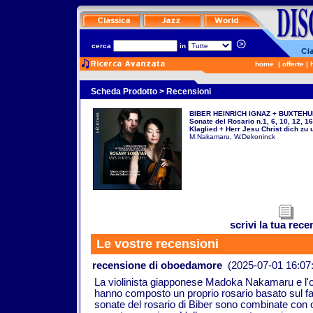
cerca
in
home
|
offerte
|
Scheda Prodotto
> Recensioni
BIBER HEINRICH IGNAZ + BUXTEHU
Sonate del Rosario n.1, 6, 10, 12,
Klaglied + Herr Jesu Christ dich z
M.Nakamaru, W.Dekoninck
scrivi la tua rec
Le vostre recensioni
recensione di
oboedamore
(2025-07-01 16:07:
La violinista giapponese Madoka Nakamaru e l'
hanno composto un proprio rosario basato sul fam
sonate del rosario di Biber sono combinate con 