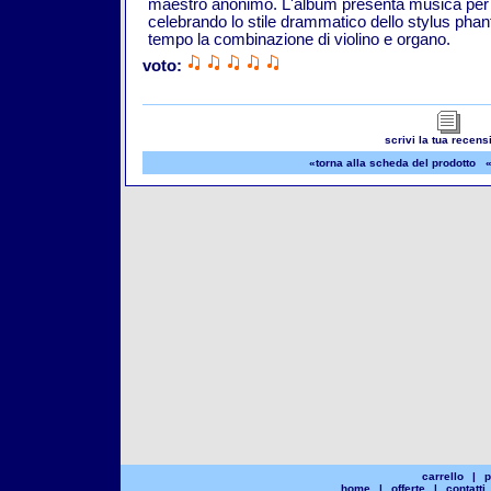
maestro anonimo. L'album presenta musica per la 
celebrando lo stile drammatico dello stylus phan
tempo la combinazione di violino e organo.
voto:
scrivi la tua recens
«torna alla scheda del prodotto
«
carrello
|
p
home
|
offerte
|
contatti