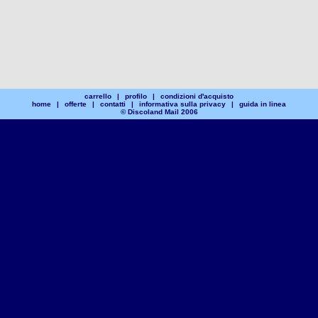
carrello
|
profilo
|
condizioni d'acquisto
home
|
offerte
|
contatti
|
informativa sulla privacy
|
guida in linea
© Discoland Mail 2006