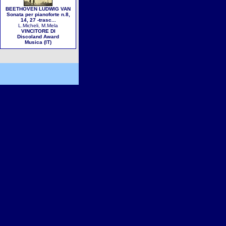
BEETHOVEN LUDWIG VAN
Sonata per pianoforte n.8,
14, 27 -trasc...
L.Micheli, M.Mela
VINCITORE DI
Discoland Award
Musica (IT)