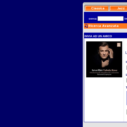
cerca
i
INVIA AD UN AMICO
L