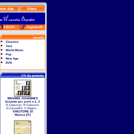
to
carrello
profilo
Classica
Jazz
World Music
Pop
New Age
DVD
BRAHMS JOHANNES
Sestetto per archi n.1, 2
G.Capucon, R.Capucon,
G.CaussÃ©, C.Hagen...
VINCITORE DI
Musica (IT)