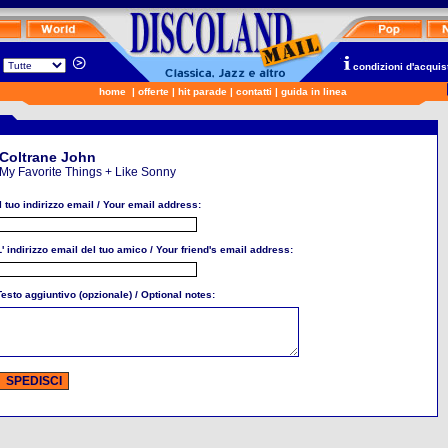
n
condizioni d'acquis
home
|
offerte
|
hit parade
|
contatti
|
guida in linea
Coltrane John
My Favorite Things + Like Sonny
Il tuo indirizzo email / Your email address:
L' indirizzo email del tuo amico / Your friend's email address:
Testo aggiuntivo (opzionale) / Optional notes: