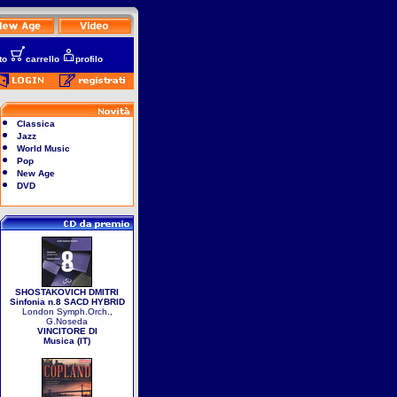
to
carrello
profilo
Classica
Jazz
World Music
Pop
New Age
DVD
SHOSTAKOVICH DMITRI
Sinfonia n.8 SACD HYBRID
London Symph.Orch.,
G.Noseda
VINCITORE DI
Musica (IT)