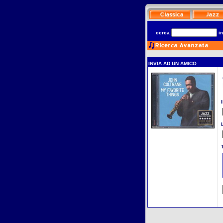
cerca
i
INVIA AD UN AMICO