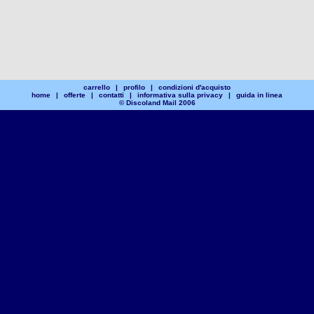
carrello
|
profilo
|
condizioni d'acquisto
home
|
offerte
|
contatti
|
informativa sulla privacy
|
guida in linea
© Discoland Mail 2006