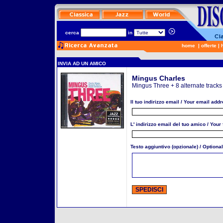
cerca
in
home
|
offerte
|
INVIA AD UN AMICO
Mingus Charles
Mingus Three + 8 alternate tracks
Il tuo indirizzo email / Your email addr
L' indirizzo email del tuo amico / Your
Testo aggiuntivo (opzionale) / Optional