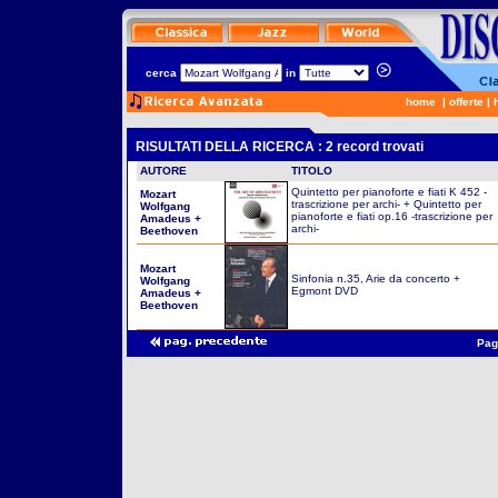
cerca
in
home
|
offerte
|
RISULTATI DELLA RICERCA : 2 record trovati
AUTORE
TITOLO
Quintetto per pianoforte e fiati K 452 -
Mozart
trascrizione per archi- + Quintetto per
Wolfgang
pianoforte e fiati op.16 -trascrizione per
Amadeus +
archi-
Beethoven
Mozart
Sinfonia n.35, Arie da concerto +
Wolfgang
Egmont DVD
Amadeus +
Beethoven
Pag