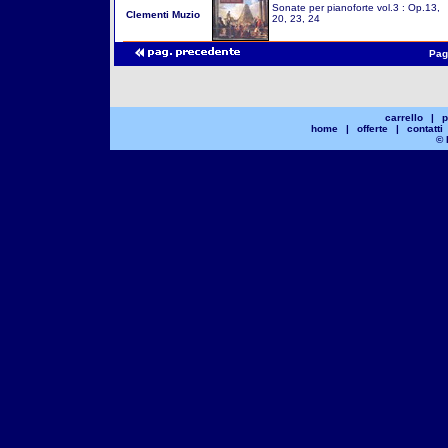
Sonate per pianoforte vol.3 : Op.13,
Clementi Muzio
20, 23, 24
Pag
carrello
|
p
home
|
offerte
|
contatti
© 