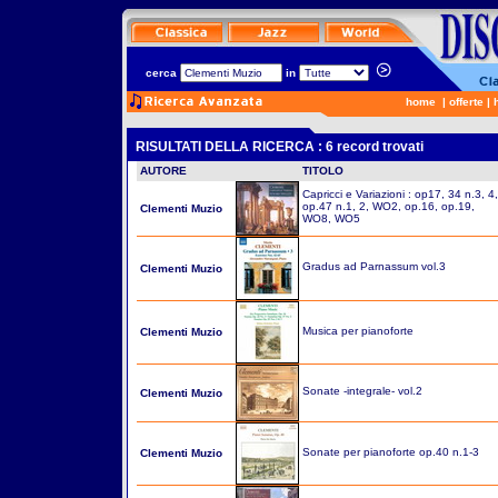
cerca
in
home
|
offerte
|
RISULTATI DELLA RICERCA : 6 record trovati
AUTORE
TITOLO
Capricci e Variazioni : op17, 34 n.3, 4,
op.47 n.1, 2, WO2, op.16, op.19,
Clementi Muzio
WO8, WO5
Gradus ad Parnassum vol.3
Clementi Muzio
Musica per pianoforte
Clementi Muzio
Sonate -integrale- vol.2
Clementi Muzio
Sonate per pianoforte op.40 n.1-3
Clementi Muzio