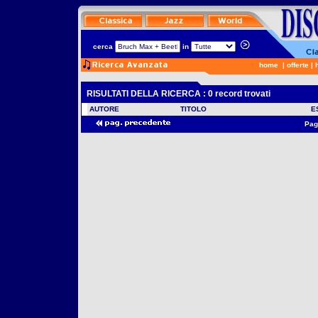
cerca
in
home
|
offerte
|
RISULTATI DELLA RICERCA : 0 record trovati
AUTORE
TITOLO
E
Pag