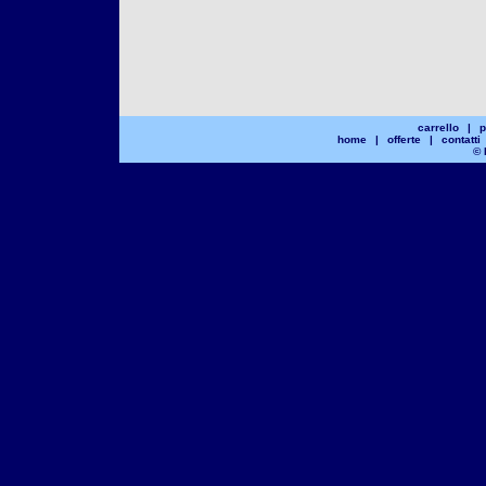
carrello
|
p
home
|
offerte
|
contatti
© 