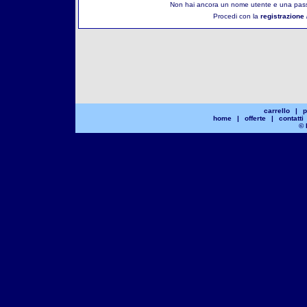
Non hai ancora un nome utente e una pass
Procedi con la
registrazione 
carrello
|
p
home
|
offerte
|
contatti
© 