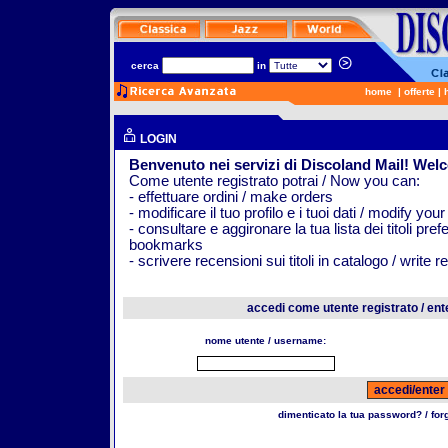
cerca
in
home
|
offerte
|
LOGIN
Benvenuto nei servizi di Discoland Mail! Wel
Come utente registrato potrai / Now you can:
- effettuare ordini / make orders
- modificare il tuo profilo e i tuoi dati / modify your
- consultare e aggironare la tua lista dei titoli pr
bookmarks
- scrivere recensioni sui titoli in catalogo / write 
accedi come utente registrato / ent
nome utente / username:
dimenticato la tua password? / fo