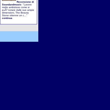
Recensione di
Soundandmusic
: "Lavoro
molto ambizioso come si
puÃ² notare dalle sue ampie
dimensioni, The Beauty
Stone ottenne un c..."
continua