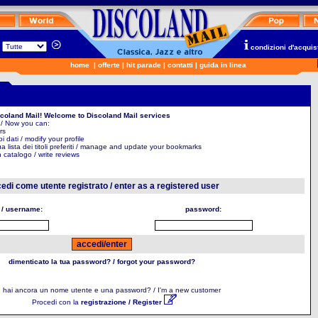
n
condizioni d'acquis
home
|
offerte
|
hit parade
|
contatti
|
guida in linea
scoland Mail! Welcome to Discoland Mail services
 / Now you can:
rs
uoi dati / modify your profile
ua lista dei titoli preferiti / manage and update your bookmarks
in catalogo / write reviews
edi come utente registrato / enter as a registered user
 / username:
password:
dimenticato la tua password? / forgot your password?
 hai ancora un nome utente e una password? / I'm a new customer
Procedi con la
registrazione / Register