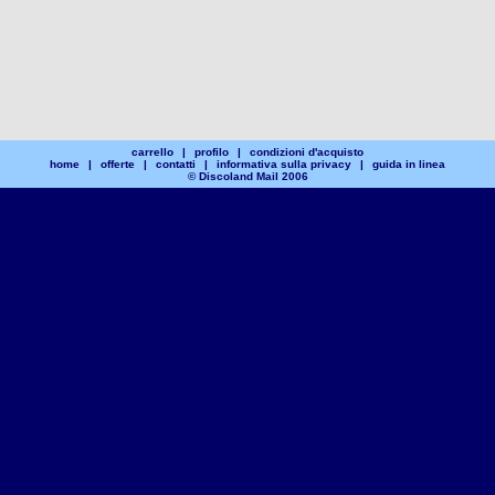
carrello
|
profilo
|
condizioni d'acquisto
home
|
offerte
|
contatti
|
informativa sulla privacy
|
guida in linea
© Discoland Mail 2006