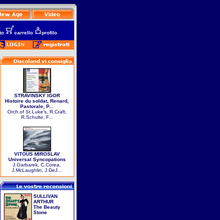
to
carrello
profilo
STRAVINSKY IGOR
Histoire du soldat, Renard,
Pastorale, P...
Orch.of St.Luke's, R.Craft,
R.Schulte, F...
VITOUS MIROSLAV
Universal Syncopations
J.Garbarek, C.Corea,
J.McLaughlin, J.DeJ...
SULLIVAN
ARTHUR
The Beauty
Stone