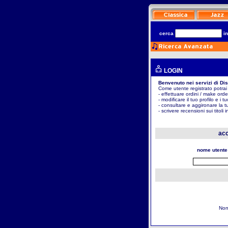
cerca
i
LOGIN
Benvenuto nei servizi di Di
Come utente registrato potrai
- effettuare ordini / make orde
- modificare il tuo profilo e i t
- consultare e aggironare la t
- scrivere recensioni sui titoli 
acc
nome utente
Non