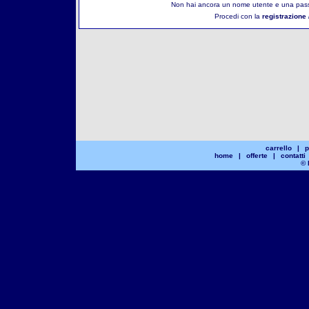
Non hai ancora un nome utente e una pass
Procedi con la
registrazione 
carrello
|
p
home
|
offerte
|
contatti
© 