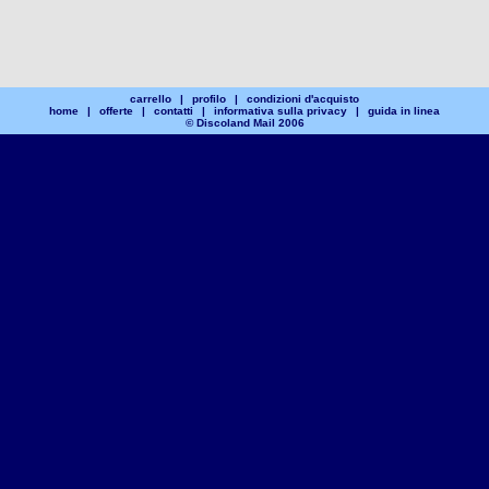
carrello
|
profilo
|
condizioni d'acquisto
home
|
offerte
|
contatti
|
informativa sulla privacy
|
guida in linea
© Discoland Mail 2006