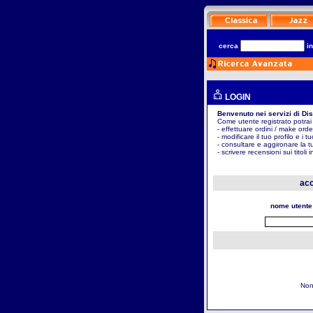
cerca
i
LOGIN
Benvenuto nei servizi di Di
Come utente registrato potrai
- effettuare ordini / make orde
- modificare il tuo profilo e i t
- consultare e aggironare la t
- scrivere recensioni sui titoli 
acc
nome utente
Non