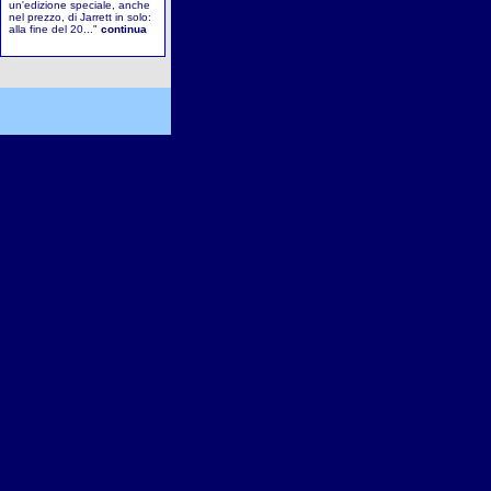
un'edizione speciale, anche
nel prezzo, di Jarrett in solo:
alla fine del 20..."
continua