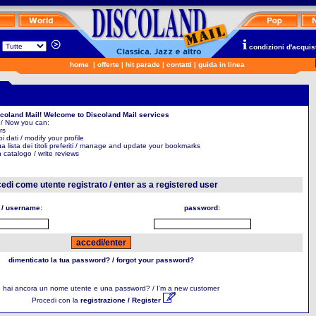
n
condizioni d'acquis
home
|
offerte
|
hit parade
|
contatti
|
guida in linea
scoland Mail! Welcome to Discoland Mail services
 / Now you can:
rs
uoi dati / modify your profile
ua lista dei titoli preferiti / manage and update your bookmarks
in catalogo / write reviews
edi come utente registrato / enter as a registered user
 / username:
password:
dimenticato la tua password? / forgot your password?
 hai ancora un nome utente e una password? / I'm a new customer
Procedi con la
registrazione / Register