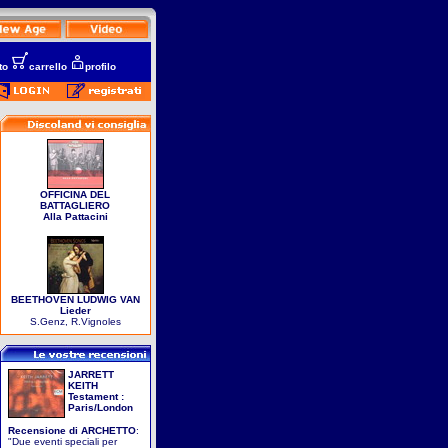
to
carrello
profilo
OFFICINA DEL
BATTAGLIERO
Alla Pattacini
BEETHOVEN LUDWIG VAN
Lieder
S.Genz, R.Vignoles
JARRETT
KEITH
Testament :
Paris/London
Recensione di
ARCHETTO
:
"Due eventi speciali per