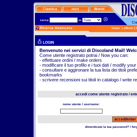
cerca
in
home
|
offerte
|
LOGIN
Benvenuto nei servizi di Discoland Mail! Wel
Come utente registrato potrai / Now you can:
- effettuare ordini / make orders
- modificare il tuo profilo e i tuoi dati / modify your
- consultare e aggironare la tua lista dei titoli pr
bookmarks
- scrivere recensioni sui titoli in catalogo / write 
accedi come utente registrato / ent
nome utente / username:
dimenticato la tua password? / fo