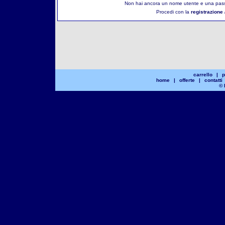
Non hai ancora un nome utente e una pass
Procedi con la
registrazione 
carrello
|
p
home
|
offerte
|
contatti
© 