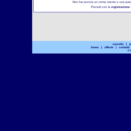
Non hai ancora un nome utente e una pass
Procedi con la
registrazione 
carrello
|
p
home
|
offerte
|
contatti
© 