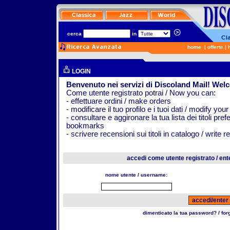
cerca
in
home
|
offerte
|
LOGIN
Benvenuto nei servizi di Discoland Mail! Wel
Come utente registrato potrai / Now you can:
- effettuare ordini / make orders
- modificare il tuo profilo e i tuoi dati / modify your
- consultare e aggironare la tua lista dei titoli pr
bookmarks
- scrivere recensioni sui titoli in catalogo / write 
accedi come utente registrato / ent
nome utente / username:
dimenticato la tua password? / fo