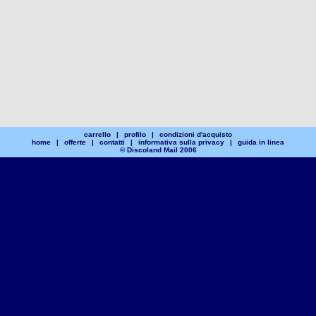
carrello
|
profilo
|
condizioni d'acquisto
home
|
offerte
|
contatti
|
informativa sulla privacy
|
guida in linea
© Discoland Mail 2006