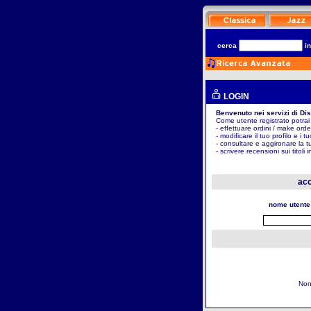
cerca
i
LOGIN
Benvenuto nei servizi di Di
Come utente registrato potrai
- effettuare ordini / make orde
- modificare il tuo profilo e i t
- consultare e aggironare la t
- scrivere recensioni sui titoli 
acc
nome utente
Non