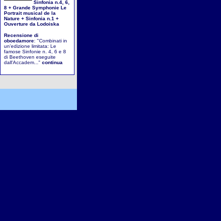
Sinfonia n.4, 6,
8 + Grande Symphonie Le
Portrait musical de la
Nature + Sinfonia n.1 +
Ouverture da Lodoiska
Recensione di
oboedamore
: "Combinati in
un'edizione limitata: Le
famose Sinfonie n. 4, 6 e 8
di Beethoven eseguite
dall'Accadem..."
continua