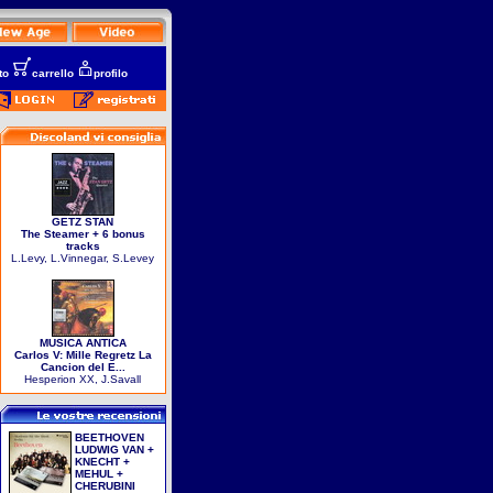
to
carrello
profilo
GETZ STAN
The Steamer + 6 bonus
tracks
L.Levy, L.Vinnegar, S.Levey
MUSICA ANTICA
Carlos V: Mille Regretz La
Cancion del E...
Hesperion XX, J.Savall
BEETHOVEN
LUDWIG VAN +
KNECHT +
MEHUL +
CHERUBINI