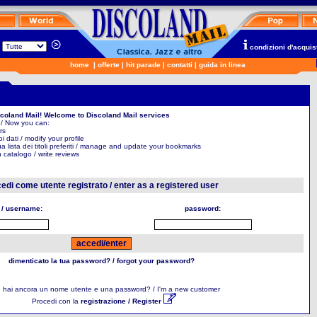
n
condizioni d'acquis
home
|
offerte
|
hit parade
|
contatti
|
guida in linea
scoland Mail! Welcome to Discoland Mail services
 / Now you can:
rs
uoi dati / modify your profile
ua lista dei titoli preferiti / manage and update your bookmarks
in catalogo / write reviews
edi come utente registrato / enter as a registered user
 / username:
password:
dimenticato la tua password? / forgot your password?
 hai ancora un nome utente e una password? / I'm a new customer
Procedi con la
registrazione / Register