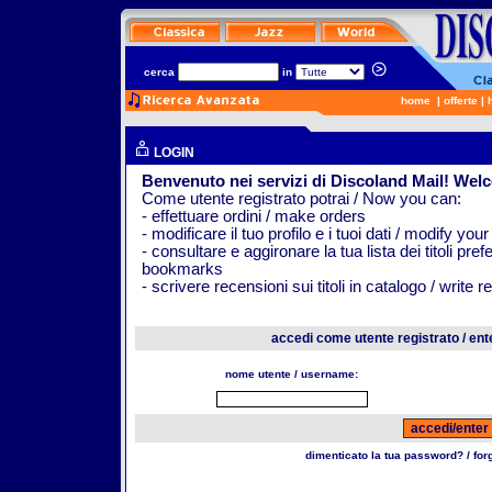
cerca
in
home
|
offerte
|
LOGIN
Benvenuto nei servizi di Discoland Mail! Wel
Come utente registrato potrai / Now you can:
- effettuare ordini / make orders
- modificare il tuo profilo e i tuoi dati / modify your
- consultare e aggironare la tua lista dei titoli pr
bookmarks
- scrivere recensioni sui titoli in catalogo / write 
accedi come utente registrato / ent
nome utente / username:
dimenticato la tua password? / fo