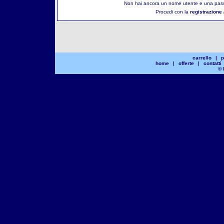
Non hai ancora un nome utente e una pass
Procedi con la
registrazione 
carrello
|
p
home
|
offerte
|
contatti
© 