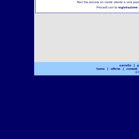
Non hai ancora un nome utente e una pass
Procedi con la
registrazione 
carrello
|
p
home
|
offerte
|
contatti
© 