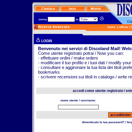
cerca
in
home
|
offerte
|
LOGIN
Benvenuto nei servizi di Discoland Mail! Wel
Come utente registrato potrai / Now you can:
- effettuare ordini / make orders
- modificare il tuo profilo e i tuoi dati / modify your
- consultare e aggironare la tua lista dei titoli pr
bookmarks
- scrivere recensioni sui titoli in catalogo / write 
accedi come utente registrato / ent
nome utente / username:
dimenticato la tua password? / fo