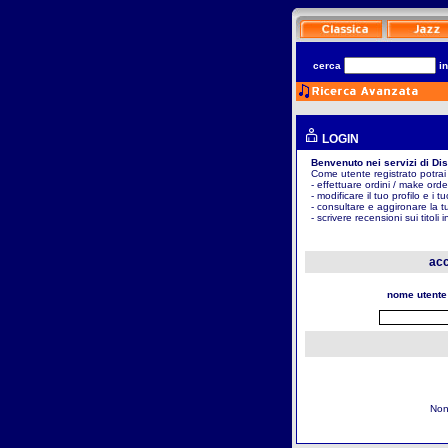
cerca
i
LOGIN
Benvenuto nei servizi di Di
Come utente registrato potrai
- effettuare ordini / make orde
- modificare il tuo profilo e i t
- consultare e aggironare la t
- scrivere recensioni sui titoli 
acc
nome utente
Non