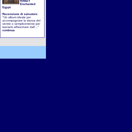
RAMZY
Enchanted
Egypt
Recensione di
salvatore
:
"Un album ideale per
accompagnare la danza del
ventre o semplicemente per
lasciarsi affascinare dall'..."
continua