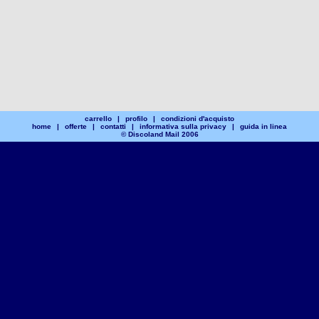
carrello
|
profilo
|
condizioni d'acquisto
home
|
offerte
|
contatti
|
informativa sulla privacy
|
guida in linea
© Discoland Mail 2006