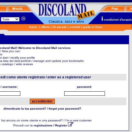
n
condizioni d'acquis
home
|
offerte
|
hit parade
|
contatti
|
guida in linea
scoland Mail! Welcome to Discoland Mail services
 / Now you can:
rs
uoi dati / modify your profile
ua lista dei titoli preferiti / manage and update your bookmarks
in catalogo / write reviews
edi come utente registrato / enter as a registered user
 / username:
password:
dimenticato la tua password? / forgot your password?
 hai ancora un nome utente e una password? / I'm a new customer
Procedi con la
registrazione / Register