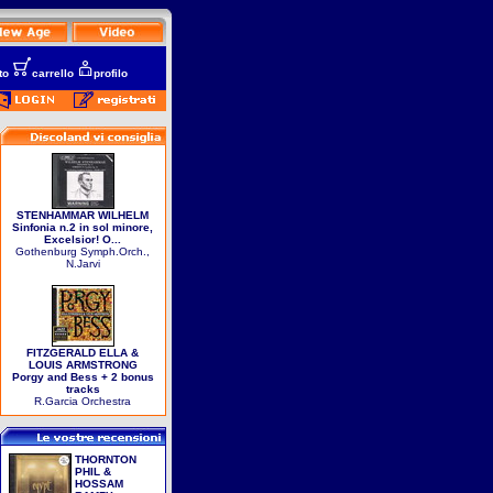
to
carrello
profilo
STENHAMMAR WILHELM
Sinfonia n.2 in sol minore,
Excelsior! O...
Gothenburg Symph.Orch.,
N.Jarvi
FITZGERALD ELLA &
LOUIS ARMSTRONG
Porgy and Bess + 2 bonus
tracks
R.Garcia Orchestra
THORNTON
PHIL &
HOSSAM