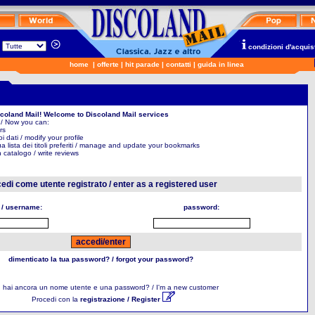
n
condizioni d'acquis
home
|
offerte
|
hit parade
|
contatti
|
guida in linea
scoland Mail! Welcome to Discoland Mail services
 / Now you can:
rs
uoi dati / modify your profile
ua lista dei titoli preferiti / manage and update your bookmarks
in catalogo / write reviews
edi come utente registrato / enter as a registered user
 / username:
password:
dimenticato la tua password? / forgot your password?
 hai ancora un nome utente e una password? / I'm a new customer
Procedi con la
registrazione / Register