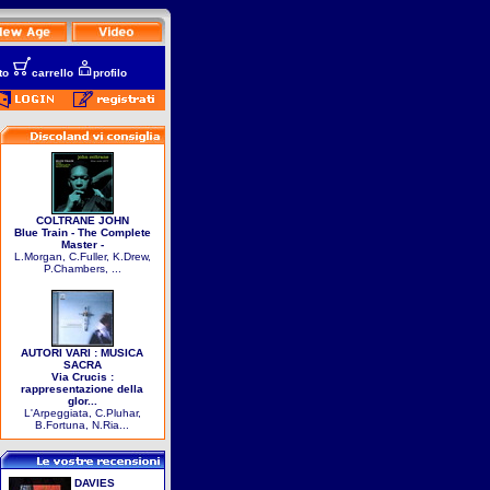
to
carrello
profilo
COLTRANE JOHN
Blue Train - The Complete
Master -
L.Morgan, C.Fuller, K.Drew,
P.Chambers, ...
AUTORI VARI : MUSICA
SACRA
Via Crucis :
rappresentazione della
glor...
L'Arpeggiata, C.Pluhar,
B.Fortuna, N.Ria...
DAVIES