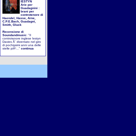
IESTYN
Arie per
Guadagnini :
brani per
controtenore di
Haendel, Hasse, Arne,
C.P.E.Bach, Guadagni,
Smith, Gluck
Recensione di
Soundandmusic
: "Il
controtenore inglese Iestyn
Davies Ã¨ diventato nel giro
di pochissimi anni una delle
stelle piÃ¹..."
continua