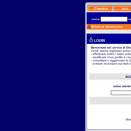
cerca
i
LOGIN
Benvenuto nei servizi di Di
Come utente registrato potrai
- effettuare ordini / make orde
- modificare il tuo profilo e i t
- consultare e aggironare la t
- scrivere recensioni sui titoli 
acc
nome utente
Non