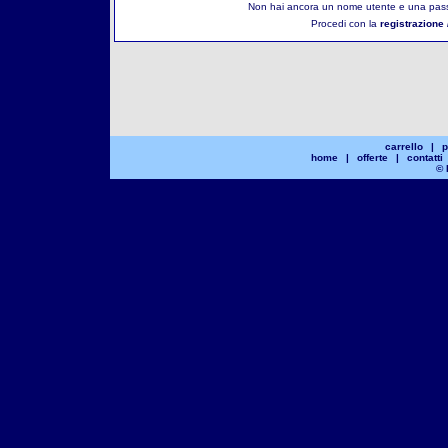
Non hai ancora un nome utente e una pass
Procedi con la
registrazione 
carrello
|
p
home
|
offerte
|
contatti
© 