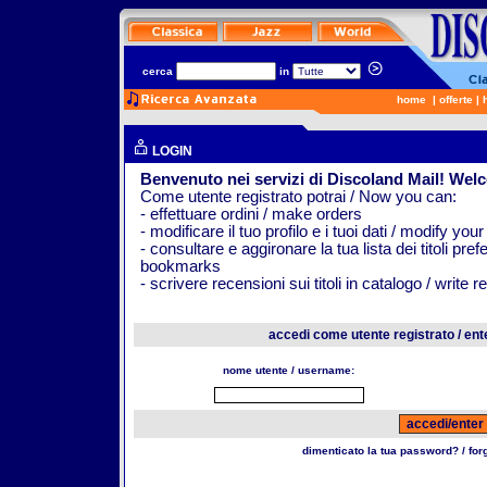
cerca
in
home
|
offerte
|
LOGIN
Benvenuto nei servizi di Discoland Mail! Wel
Come utente registrato potrai / Now you can:
- effettuare ordini / make orders
- modificare il tuo profilo e i tuoi dati / modify your
- consultare e aggironare la tua lista dei titoli pr
bookmarks
- scrivere recensioni sui titoli in catalogo / write 
accedi come utente registrato / ent
nome utente / username:
dimenticato la tua password? / fo