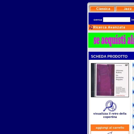
cerca
i
SCHEDA PRODOTTO
T
visualizza il retro della
copertina
aggiungi al carrello