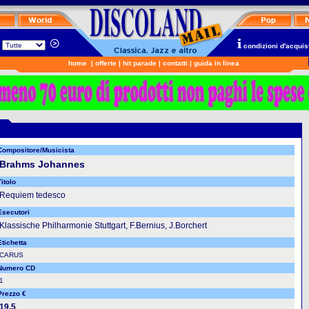
n
condizioni d'acquis
home
|
offerte
|
hit parade
|
contatti
|
guida in linea
Compositore/Musicista
Brahms Johannes
itolo
Requiem tedesco
Esecutori
Klassische Philharmonie Stuttgart, F.Bernius, J.Borchert
Etichetta
CARUS
Numero CD
1
Prezzo €
19.5