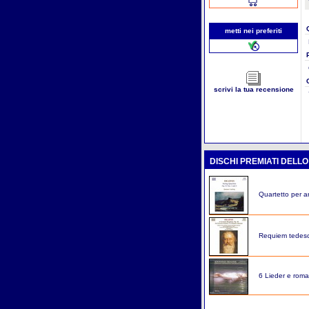
metti nei preferiti
scrivi la tua recensione
DISCHI PREMIATI DELL
Quartetto per a
Requiem tedes
6 Lieder e roma