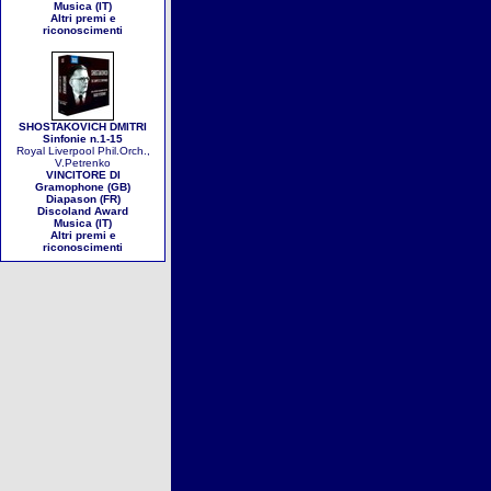
Musica (IT)
Altri premi e
riconoscimenti
SHOSTAKOVICH DMITRI
Sinfonie n.1-15
Royal Liverpool Phil.Orch.,
V.Petrenko
VINCITORE DI
Gramophone (GB)
Diapason (FR)
Discoland Award
Musica (IT)
Altri premi e
riconoscimenti