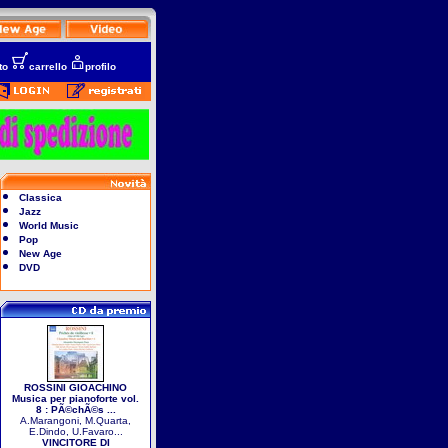
to
carrello
profilo
Classica
Jazz
World Music
Pop
New Age
DVD
ROSSINI GIOACHINO
Musica per pianoforte vol.
8 : PÃ©chÃ©s ...
A.Marangoni, M.Quarta,
E.Dindo, U.Favaro...
VINCITORE DI