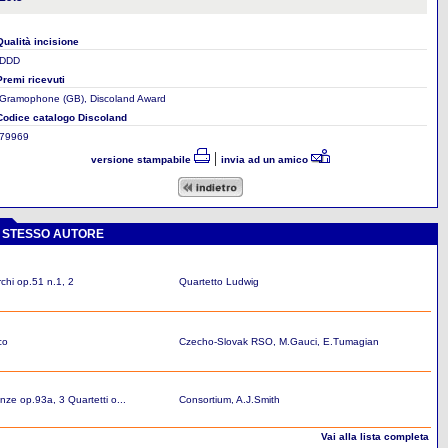
Qualità incisione
DDD
Premi ricevuti
Gramophone (GB), Discoland Award
Codice catalogo Discoland
79969
|
versione stampabile
invia ad un amico
O STESSO AUTORE
rchi op.51 n.1, 2
Quartetto Ludwig
co
Czecho-Slovak RSO, M.Gauci, E.Tumagian
nze op.93a, 3 Quartetti o...
Consortium, A.J.Smith
Vai alla lista completa