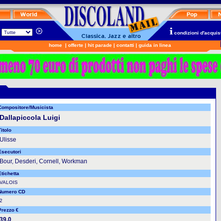
n
condizioni d'acquis
home
|
offerte
|
hit parade
|
contatti
|
guida in linea
Compositore/Musicista
Dallapiccola Luigi
itolo
Ulisse
Esecutori
Bour, Desderi, Cornell, Workman
Etichetta
VALOIS
Numero CD
2
Prezzo €
39.0