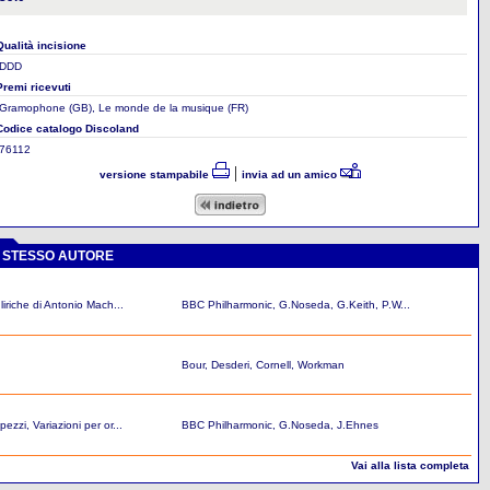
Qualità incisione
DDD
Premi ricevuti
Gramophone (GB), Le monde de la musique (FR)
Codice catalogo Discoland
76112
|
versione stampabile
invia ad un amico
O STESSO AUTORE
 liriche di Antonio Mach...
BBC Philharmonic, G.Noseda, G.Keith, P.W...
Bour, Desderi, Cornell, Workman
pezzi, Variazioni per or...
BBC Philharmonic, G.Noseda, J.Ehnes
Vai alla lista completa