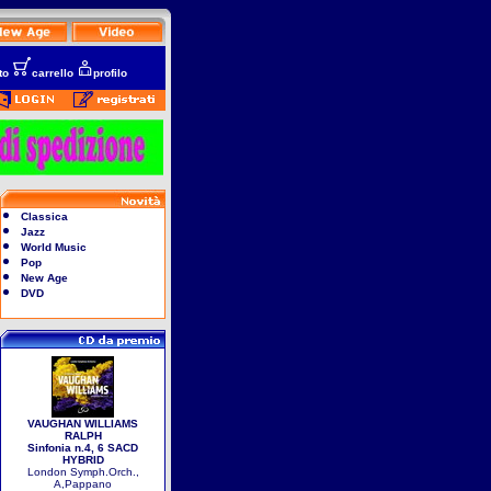
to
carrello
profilo
Classica
Jazz
World Music
Pop
New Age
DVD
VAUGHAN WILLIAMS
RALPH
Sinfonia n.4, 6 SACD
HYBRID
London Symph.Orch.,
A,Pappano