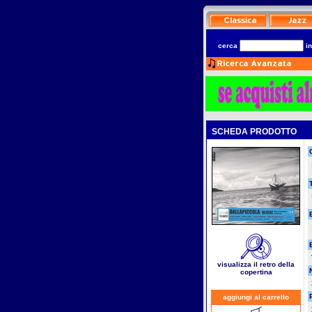
cerca
i
SCHEDA PRODOTTO
T
visualizza il retro della
copertina
aggiungi al carrello