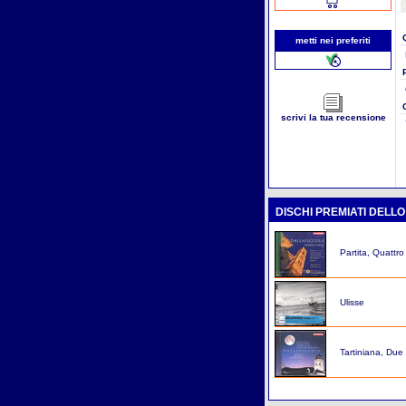
metti nei preferiti
scrivi la tua recensione
DISCHI PREMIATI DELL
Partita, Quattro
Ulisse
Tartiniana, Due 