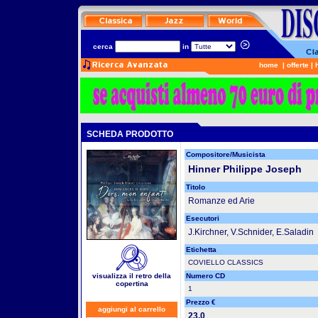
cerca
in
home
|
offerte
|
SCHEDA PRODOTTO
Compositore/Musicista
Hinner Philippe Joseph
Titolo
Romanze ed Arie
Esecutori
J.Kirchner, V.Schnider, E.Saladin
Etichetta
COVIELLO CLASSICS
visualizza il retro della
Numero CD
copertina
1
Prezzo €
aggiungi al carrello
23.0