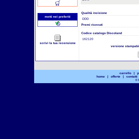
Qualità incisione
metti nei preferiti
DDD
Premi ricevuti
Codice catalogo Discoland
162120
scrivi la tua recensione
versione stampab
carrello
|
p
home
|
offerte
|
contatti
© 