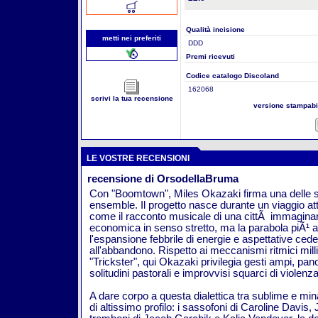
Qualità incisione
metti nei preferiti
DDD
Premi ricevuti
Codice catalogo Discoland
162068
scrivi la tua recensione
versione stampab
LE VOSTRE RECENSIONI
recensione di OrsodellaBruma
Con "Boomtown", Miles Okazaki firma una delle 
ensemble. Il progetto nasce durante un viaggio at
come il racconto musicale di una cittÃ immaginari
economica in senso stretto, ma la parabola piÃ¹
l'espansione febbrile di energie e aspettative cede
all'abbandono. Rispetto ai meccanismi ritmici milli
"Trickster", qui Okazaki privilegia gesti ampi, pa
solitudini pastorali e improvvisi squarci di violenza
A dare corpo a questa dialettica tra sublime e min
di altissimo profilo: i sassofoni di Caroline Davis