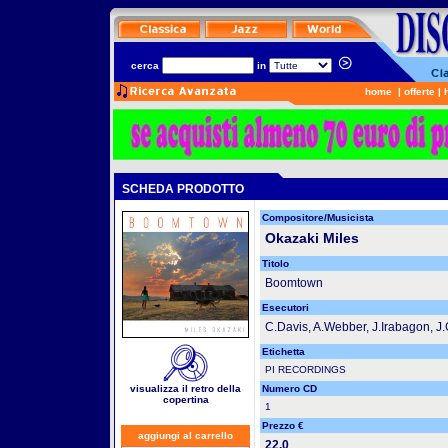
cerca
in
home
|
offerte
|
SCHEDA PRODOTTO
Compositore/Musicista
Okazaki Miles
Titolo
Boomtown
Esecutori
C.Davis, A.Webber, J.Irabagon, J
Etichetta
PI RECORDINGS
visualizza il retro della
Numero CD
copertina
1
Prezzo €
aggiungi al carrello
22.0