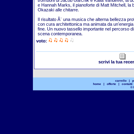
tromboni di Jacob Garchik e Kalia Vandever, la do
e Hannah Marks, il pianoforte di Matt Mitchell, la 
Okazaki alle chitarre.
Il risultato Ã¨ una musica che alterna bellezza pr
con cura architettonica ma animata da un'energia na
fine. Un nuovo tassello importante nel percorso di
scena contemporanea.
voto:
scrivi la tua rec
carrello
|
p
home
|
offerte
|
contatti
© 