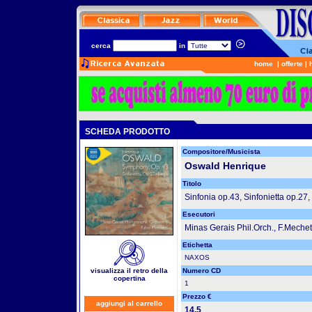
cerca
in
home
|
offerte
|
SCHEDA PRODOTTO
Compositore/Musicista
Oswald Henrique
Titolo
Sinfonia op.43, Sinfonietta op.27,
Esecutori
Minas Gerais Phil.Orch., F.Mechet
Etichetta
NAXOS
visualizza il retro della
Numero CD
copertina
1
Prezzo €
aggiungi al carrello
14.5