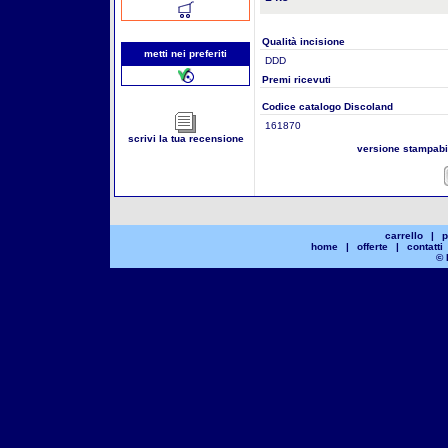
Qualità incisione
metti nei preferiti
DDD
Premi ricevuti
Codice catalogo Discoland
161870
scrivi la tua recensione
versione stampab
carrello
|
p
home
|
offerte
|
contatti
© 