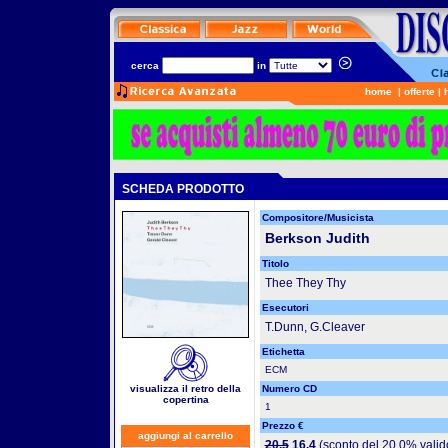
cerca
in
home
|
offerte
|
SCHEDA PRODOTTO
Compositore/Musicista
Berkson Judith
Titolo
Thee They Thy
Esecutori
T.Dunn, G.Cleaver
Etichetta
ECM
visualizza il retro della
Numero CD
copertina
1
Prezzo €
aggiungi al carrello
20.5
16.4
(sconto del 20.0% valid