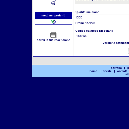
Qualità incisione
metti nei preferiti
DDD
Premi ricevuti
Codice catalogo Discoland
161866
scrivi la tua recensione
versione stampab
carrello
|
p
home
|
offerte
|
contatti
© 