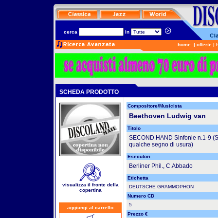
cerca
in
home
|
offerte
|
SCHEDA PRODOTTO
Compositore/Musicista
Beethoven Ludwig van
Titolo
SECOND HAND Sinfonie n.1-9 (Stato
qualche segno di usura)
Esecutori
Berliner Phil., C.Abbado
Etichetta
visualizza il fronte della
DEUTSCHE GRAMMOPHON
copertina
Numero CD
5
aggiungi al carrello
Prezzo €