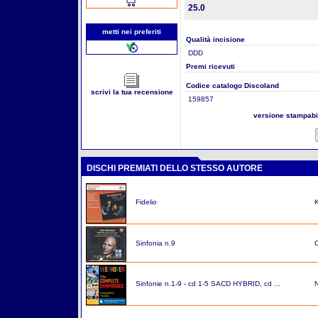
25.0
metti nei preferiti
Qualità incisione
DDD
Premi ricevuti
Codice catalogo Discoland
scrivi la tua recensione
159857
versione stampab
DISCHI PREMIATI DELLO STESSO AUTORE
Fidelio
K
Sinfonia n.9
O
Sinfonie n.1-9 - cd 1-5 SACD HYBRID, cd ...