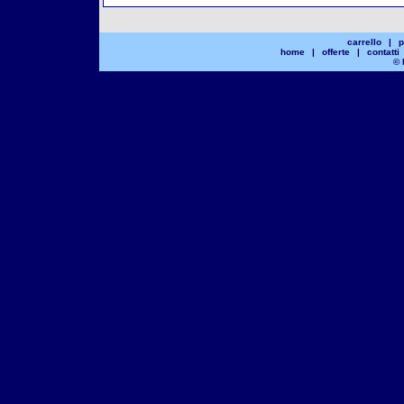
carrello
|
p
home
|
offerte
|
contatti
© 