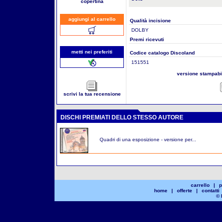
copertina
aggiungi al carrello
Qualità incisione
DOLBY
Premi ricevuti
metti nei preferiti
Codice catalogo Discoland
151551
versione stampab
scrivi la tua recensione
DISCHI PREMIATI DELLO STESSO AUTORE
Quadri di una esposizione - versione per...
carrello
|
p
home
|
offerte
|
contatti
© 