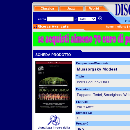
cerca
in
home
|
offerte
|
SCHEDA PRODOTTO
Compositore/Musicista
Mussorgsky Modest
Titolo
Boris Godunov DVD
Esecutori
Pappano, Terfel, Smoriginas, Whi
Etichetta
OPUS ARTE
Numero CD
1
Prezzo €
visualizza il retro della
36.5