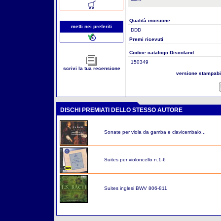
Qualità incisione
metti nei preferiti
DDD
Premi ricevuti
Codice catalogo Discoland
150349
scrivi la tua recensione
versione stampab
DISCHI PREMIATI DELLO STESSO AUTORE
Sonate per viola da gamba e clavicembalo...
Suites per violoncello n.1-6
Suites inglesi BWV 806-811