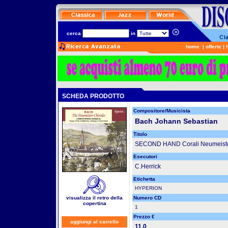
cerca
in
home
|
offerte
|
SCHEDA PRODOTTO
Compositore/Musicista
Bach Johann Sebastian
Titolo
SECOND HAND Corali Neumeister 
Esecutori
C.Herrick
Etichetta
HYPERION
visualizza il retro della
Numero CD
copertina
1
Prezzo €
aggiungi al carrello
11.0