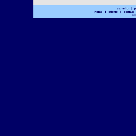
carrello
|
p
home
|
offerte
|
contatti
© 