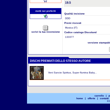
19.5
metti nei preferiti
Qualità incisione
DDD
Premi ricevuti
Musica (IT)
scrivi la tua recensione
Codice catalogo Discoland
133377
versione stampab
DISCHI PREMIATI DELLO STESSO AUTORE
Veni Sancte Spiritus, Super flumina Baby...
carrello
|
p
home
|
offerte
|
contatti
© 