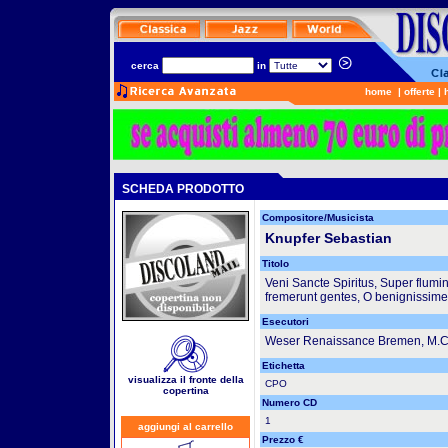
cerca
in
home
|
offerte
|
SCHEDA PRODOTTO
Compositore/Musicista
Knupfer Sebastian
Titolo
Veni Sancte Spiritus, Super flumi
fremerunt gentes, O benignissime 
Esecutori
Weser Renaissance Bremen, M.C
Etichetta
visualizza il fronte della
CPO
copertina
Numero CD
1
aggiungi al carrello
Prezzo €