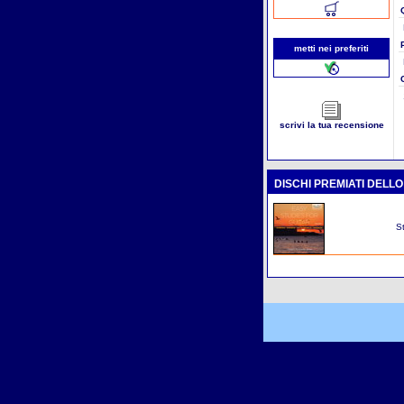
metti nei preferiti
scrivi la tua recensione
DISCHI PREMIATI DELL
St