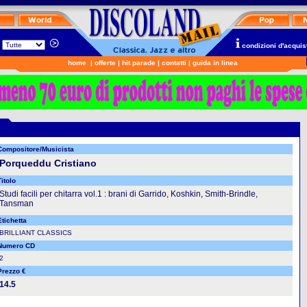
n
condizioni d'acquis
home
|
offerte
|
hit parade
|
contatti
|
guida in linea
Compositore/Musicista
Porqueddu Cristiano
itolo
Studi facili per chitarra vol.1 : brani di Garrido, Koshkin, Smith-Brindle,
Tansman
Etichetta
BRILLIANT CLASSICS
Numero CD
2
Prezzo €
14.5