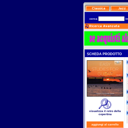
cerca
i
SCHEDA PRODOTTO
T
visualizza il retro della
copertina
aggiungi al carrello