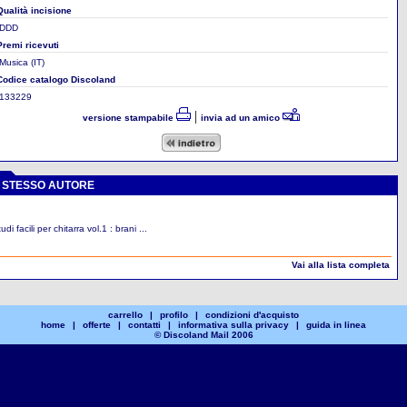
Qualità incisione
DDD
Premi ricevuti
Musica (IT)
Codice catalogo Discoland
133229
|
versione stampabile
invia ad un amico
O STESSO AUTORE
udi facili per chitarra vol.1 : brani ...
Vai alla lista completa
carrello
|
profilo
|
condizioni d'acquisto
home
|
offerte
|
contatti
|
informativa sulla privacy
|
guida in linea
© Discoland Mail 2006