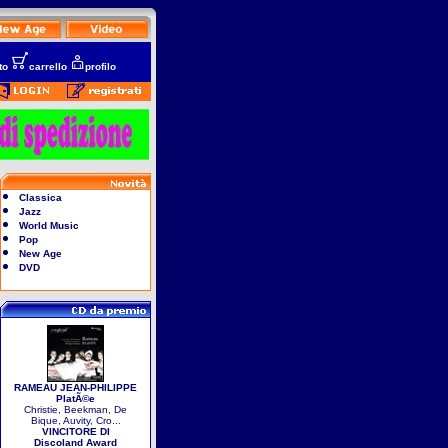
to
carrello
profilo
Classica
Jazz
World Music
Pop
New Age
DVD
RAMEAU JEAN-PHILIPPE
PlatÃ©e
Christie, Beekman, De
Bique, Auvity, Cro...
VINCITORE DI
Discoland Award