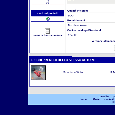
Qualità incisione
metti nei preferiti
DDD
Premi ricevuti
Discoland Award
Codice catalogo Discoland
scrivi la tua recensione
124500
versione stampab
DISCHI PREMIATI DELLO STESSO AUTORE
Music for a While
P.J
carrello
|
p
home
|
offerte
|
contatti
© 