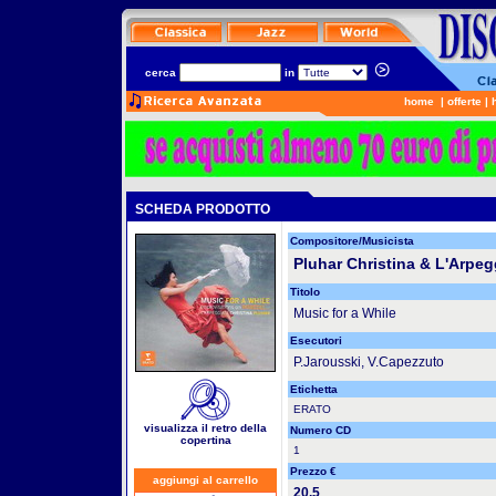
cerca
in
home
|
offerte
|
SCHEDA PRODOTTO
Compositore/Musicista
Pluhar Christina & L'Arpeg
Titolo
Music for a While
Esecutori
P.Jarousski, V.Capezzuto
Etichetta
ERATO
visualizza il retro della
Numero CD
copertina
1
Prezzo €
aggiungi al carrello
20.5