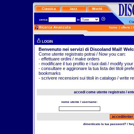
cerca
in
home
|
offerte
|
LOGIN
Benvenuto nei servizi di Discoland Mail! Wel
Come utente registrato potrai / Now you can:
- effettuare ordini / make orders
- modificare il tuo profilo e i tuoi dati / modify your
- consultare e aggironare la tua lista dei titoli pr
bookmarks
- scrivere recensioni sui titoli in catalogo / write 
accedi come utente registrato / ent
nome utente / username:
dimenticato la tua password? / fo