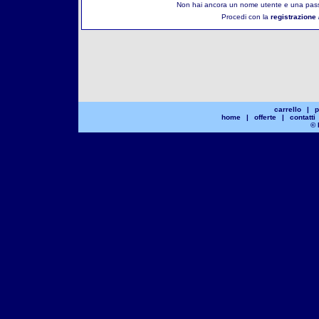
Non hai ancora un nome utente e una pass
Procedi con la
registrazione 
carrello
|
p
home
|
offerte
|
contatti
© 