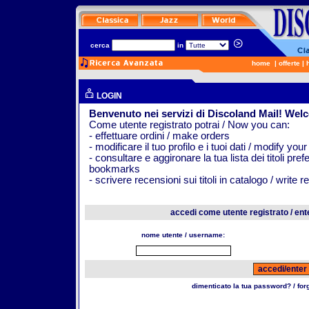
cerca
in
home
|
offerte
|
LOGIN
Benvenuto nei servizi di Discoland Mail! Wel
Come utente registrato potrai / Now you can:
- effettuare ordini / make orders
- modificare il tuo profilo e i tuoi dati / modify your
- consultare e aggironare la tua lista dei titoli pr
bookmarks
- scrivere recensioni sui titoli in catalogo / write 
accedi come utente registrato / ent
nome utente / username:
dimenticato la tua password? / fo