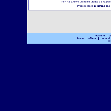
Non hai ancora un nome utente e una pass
Procedi con la
registrazione 
carrello
|
p
home
|
offerte
|
contatti
© 