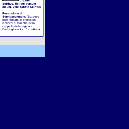
Creator
Spiritus, Reliqui dumum
meum, Veni sancte Spiritus
Recensione di
Soundandmusic
: "Da poco
riconfermato ai prestigiosi
incarichi di maestro della
cappella della regina a
Buckingham Pa..."
continua