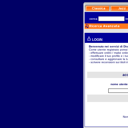
cerca
i
LOGIN
Benvenuto nei servizi di Di
Come utente registrato potrai
- effettuare ordini / make orde
- modificare il tuo profilo e i t
- consultare e aggironare la t
- scrivere recensioni sui titoli 
acc
nome utente
Non