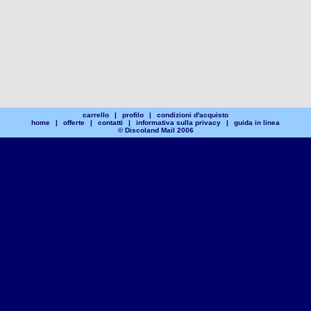
carrello
|
profilo
|
condizioni d'acquisto
home
|
offerte
|
contatti
|
informativa sulla privacy
|
guida in linea
© Discoland Mail 2006