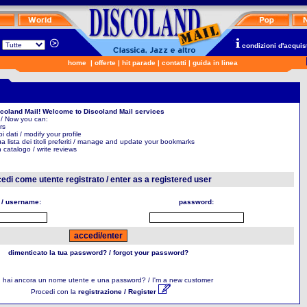
n
condizioni d'acquis
home
|
offerte
|
hit parade
|
contatti
|
guida in linea
scoland Mail! Welcome to Discoland Mail services
 / Now you can:
rs
uoi dati / modify your profile
ua lista dei titoli preferiti / manage and update your bookmarks
in catalogo / write reviews
edi come utente registrato / enter as a registered user
 / username:
password:
dimenticato la tua password? / forgot your password?
 hai ancora un nome utente e una password? / I'm a new customer
Procedi con la
registrazione / Register