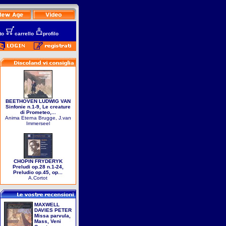
to
carrello
profilo
BEETHOVEN LUDWIG VAN
Sinfonie n.1-9, Le creature
di Prometeo,...
Anima Eterna Brugge, J.van
Immerseel
CHOPIN FRYDERYK
Preludi op.28 n.1-24,
Preludio op.45, op...
A.Cortot
MAXWELL
DAVIES PETER
Missa parvula,
Mass, Veni