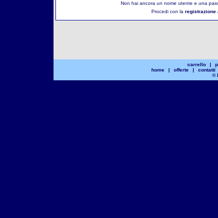
Non hai ancora un nome utente e una pass
Procedi con la
registrazione 
carrello
|
p
home
|
offerte
|
contatti
© 