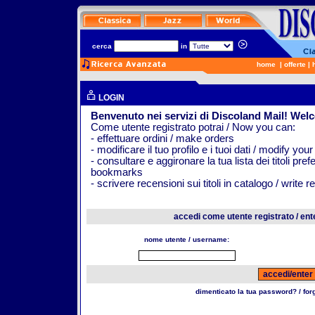
cerca
in
home
|
offerte
|
LOGIN
Benvenuto nei servizi di Discoland Mail! Wel
Come utente registrato potrai / Now you can:
- effettuare ordini / make orders
- modificare il tuo profilo e i tuoi dati / modify your
- consultare e aggironare la tua lista dei titoli pr
bookmarks
- scrivere recensioni sui titoli in catalogo / write 
accedi come utente registrato / ent
nome utente / username:
dimenticato la tua password? / fo