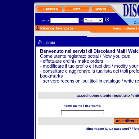
cerca
in
home
|
offerte
|
LOGIN
Benvenuto nei servizi di Discoland Mail! Wel
Come utente registrato potrai / Now you can:
- effettuare ordini / make orders
- modificare il tuo profilo e i tuoi dati / modify your
- consultare e aggironare la tua lista dei titoli pr
bookmarks
- scrivere recensioni sui titoli in catalogo / write 
accedi come utente registrato / ent
nome utente / username:
dimenticato la tua password? / fo