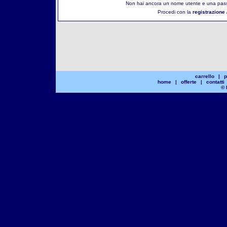
Non hai ancora un nome utente e una pass
Procedi con la
registrazione 
carrello
|
p
home
|
offerte
|
contatti
© 