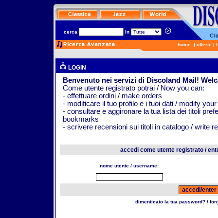
cerca
in
home
|
offerte
|
LOGIN
Benvenuto nei servizi di Discoland Mail! Wel
Come utente registrato potrai / Now you can:
- effettuare ordini / make orders
- modificare il tuo profilo e i tuoi dati / modify your
- consultare e aggironare la tua lista dei titoli pr
bookmarks
- scrivere recensioni sui titoli in catalogo / write 
accedi come utente registrato / ent
nome utente / username:
dimenticato la tua password? / fo