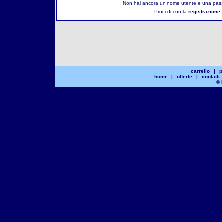
Non hai ancora un nome utente e una pass
Procedi con la
registrazione 
carrello
|
p
home
|
offerte
|
contatti
© 