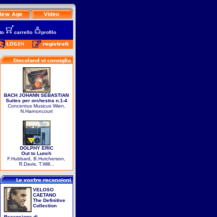
to
carrello
profilo
BACH JOHANN SEBASTIAN
Suites per orchestra n.1-4
Concentus Musicus Wien,
N.Harnoncourt
DOLPHY ERIC
Out to Lunch
F.Hubbard, B.Hutcherson,
R.Davis, T.Will...
VELOSO
CAETANO
The Definitive
Collection
Recensione di