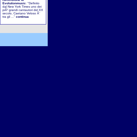
Evolutionmusic
: "Definito
dal New York Times uno dei
piÃ¹ grandi cantautori del XX
secolo, Caetano Veloso Ã¨
tra gli ..."
continua