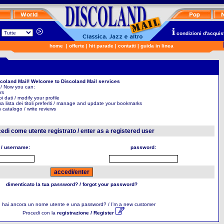
n
condizioni d'acquis
home
|
offerte
|
hit parade
|
contatti
|
guida in linea
scoland Mail! Welcome to Discoland Mail services
 / Now you can:
rs
uoi dati / modify your profile
ua lista dei titoli preferiti / manage and update your bookmarks
in catalogo / write reviews
edi come utente registrato / enter as a registered user
 / username:
password:
dimenticato la tua password? / forgot your password?
 hai ancora un nome utente e una password? / I'm a new customer
Procedi con la
registrazione / Register