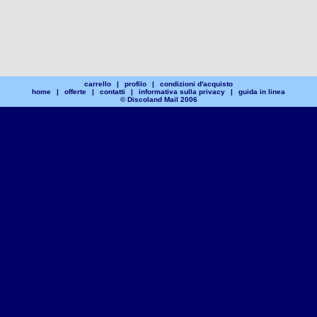
carrello
|
profilo
|
condizioni d'acquisto
home
|
offerte
|
contatti
|
informativa sulla privacy
|
guida in linea
© Discoland Mail 2006