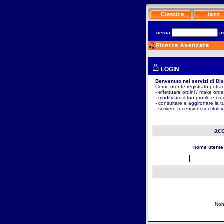
cerca
i
LOGIN
Benvenuto nei servizi di Di
Come utente registrato potrai
- effettuare ordini / make orde
- modificare il tuo profilo e i t
- consultare e aggironare la t
- scrivere recensioni sui titoli 
acc
nome utente
Non