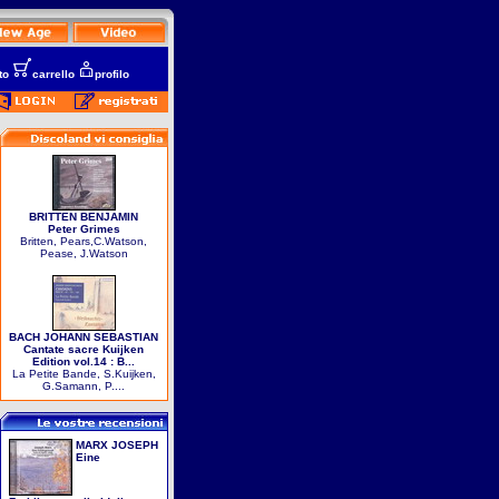
to
carrello
profilo
BRITTEN BENJAMIN
Peter Grimes
Britten, Pears,C.Watson,
Pease, J.Watson
BACH JOHANN SEBASTIAN
Cantate sacre Kuijken
Edition vol.14 : B...
La Petite Bande, S.Kuijken,
G.Samann, P....
MARX JOSEPH
Eine