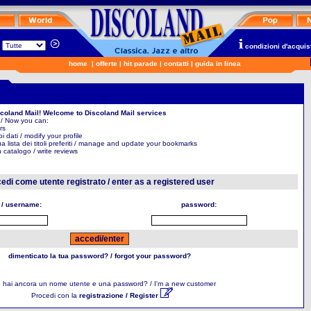
n
condizioni d'acquis
home
|
offerte
|
hit parade
|
contatti
|
guida in linea
scoland Mail! Welcome to Discoland Mail services
 / Now you can:
rs
uoi dati / modify your profile
ua lista dei titoli preferiti / manage and update your bookmarks
in catalogo / write reviews
edi come utente registrato / enter as a registered user
 / username:
password:
dimenticato la tua password? / forgot your password?
 hai ancora un nome utente e una password? / I'm a new customer
Procedi con la
registrazione / Register