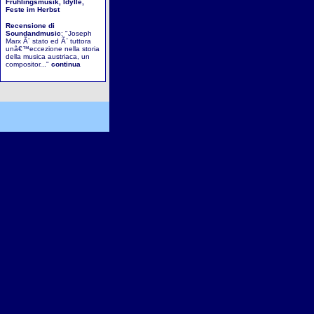
Fruhlingsmusik, Idylle,
Feste im Herbst
Recensione di
Soundandmusic
: "Joseph
Marx Ã¨ stato ed Ã¨ tuttora
unâ€™eccezione nella storia
della musica austriaca, un
compositor..."
continua