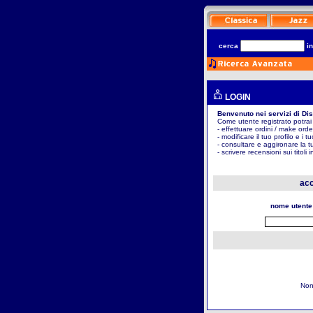
cerca
i
LOGIN
Benvenuto nei servizi di Di
Come utente registrato potrai
- effettuare ordini / make orde
- modificare il tuo profilo e i t
- consultare e aggironare la t
- scrivere recensioni sui titoli 
acc
nome utente
Non