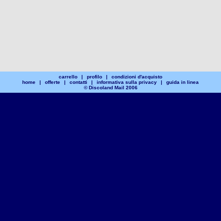
carrello
|
profilo
|
condizioni d'acquisto
home
|
offerte
|
contatti
|
informativa sulla privacy
|
guida in linea
© Discoland Mail 2006