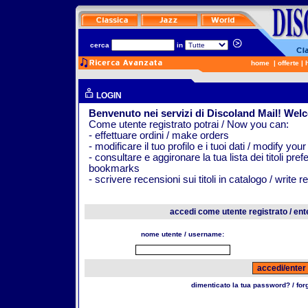
cerca
in
home
|
offerte
|
LOGIN
Benvenuto nei servizi di Discoland Mail! Wel
Come utente registrato potrai / Now you can:
- effettuare ordini / make orders
- modificare il tuo profilo e i tuoi dati / modify your
- consultare e aggironare la tua lista dei titoli pr
bookmarks
- scrivere recensioni sui titoli in catalogo / write 
accedi come utente registrato / ent
nome utente / username:
dimenticato la tua password? / fo