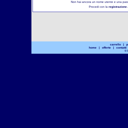
Non hai ancora un nome utente e una pass
Procedi con la
registrazione 
carrello
|
p
home
|
offerte
|
contatti
© 