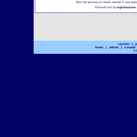
Non hai ancora un nome utente e una pass
Procedi con la
registrazione 
carrello
|
p
home
|
offerte
|
contatti
© 