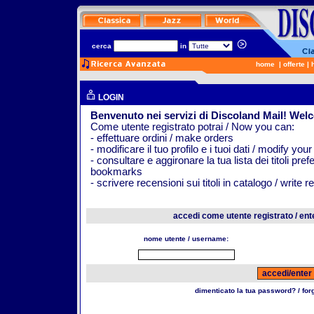
cerca
in
home
|
offerte
|
LOGIN
Benvenuto nei servizi di Discoland Mail! Wel
Come utente registrato potrai / Now you can:
- effettuare ordini / make orders
- modificare il tuo profilo e i tuoi dati / modify your
- consultare e aggironare la tua lista dei titoli pr
bookmarks
- scrivere recensioni sui titoli in catalogo / write 
accedi come utente registrato / ent
nome utente / username:
dimenticato la tua password? / fo